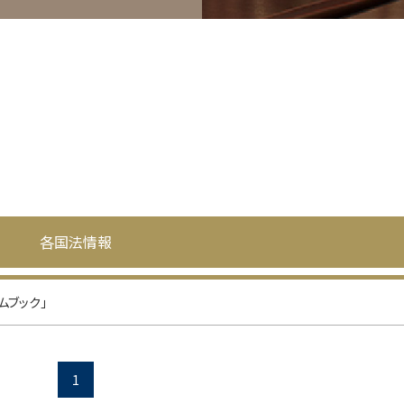
各国法情報
ムブック」
1