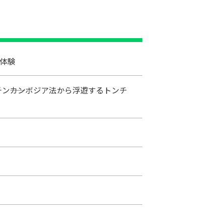
師体験
チン――カンボジア法から浮遊するトンチ