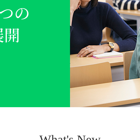
つの
優秀な
展開
育成
What's New