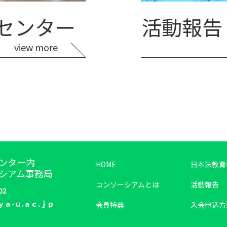
センター
活動報告
view more
ンター内
HOME
日本法教育
シアム事務局
コンソーシアムとは
活動報告
02
ｙａ-ｕ.ａｃ.ｊｐ
会員特典
入会申込方