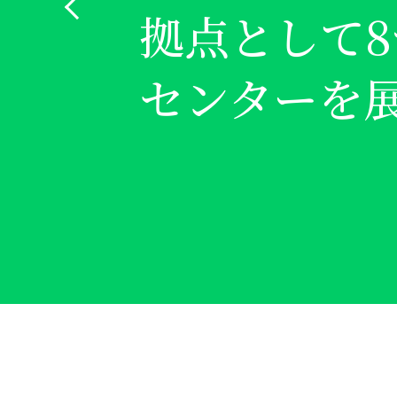
拠点として8
受け入れ、
センターを
法学人材を