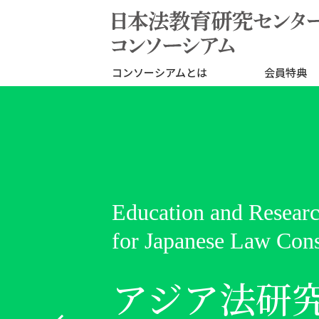
コンソーシアムとは
会員特典
Education and Researc
Education and Researc
for Japanese Law Con
for Japanese Law Con
アジア法研
留学生を積