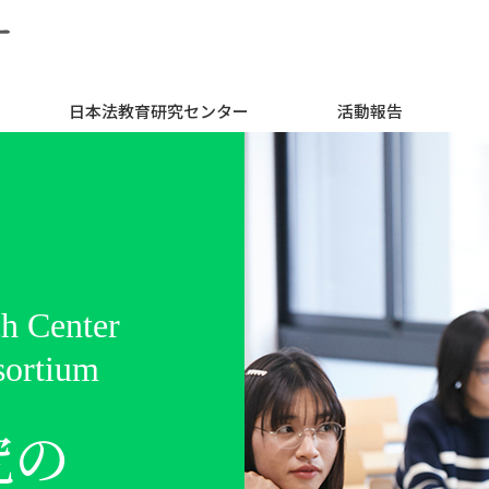
日本法教育研究センター
活動報告
h Center
h Center
sortium
sortium
究の
極的に