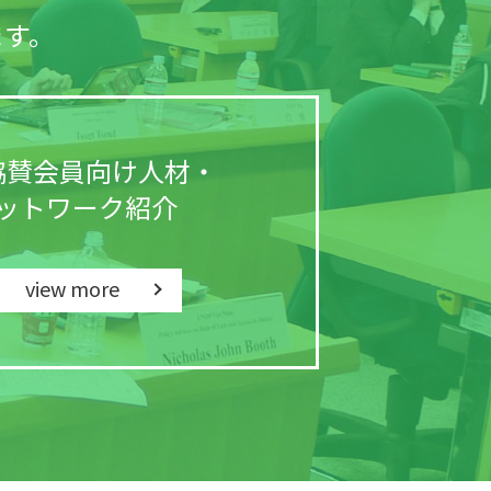
ます。
協賛会員向け
人材・
ットワーク
紹介
view more