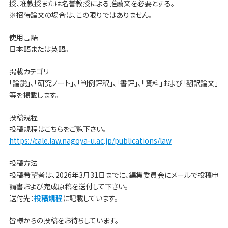
授、准教授または名誉教授による推薦文を必要とする。
※招待論文の場合は、この限りではありません。
使用言語
日本語または英語。
掲載カテゴリ
「論説」、「研究ノート」、「判例評釈」、「書評」、「資料」および「翻訳論文」
等を掲載します。
投稿規程
投稿規程はこちらをご覧下さい。
https://cale.law.nagoya-u.ac.jp/publications/law
投稿方法
投稿希望者は、2026年3月31日までに、編集委員会にメールで投稿申
請書および完成原稿を送付して下さい。
送付先：
投稿規程
に記載しています。
皆様からの投稿をお待ちしています。