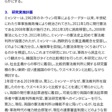
らかにする。
３. 研究実施計画
ミャンマーは、1962年のネ・ウィン将軍によるクーデター以来、半世紀
にわたり軍事独裁政権により統治されてきた。2011年1月に現行憲法
である2008年憲法が施行され、2011年3月に民政移管した。2008年
憲法にもとづき、2011年3月に、ミャンマーの憲法史上初めて憲法裁
判所が設置されたが、ミャンマーは、西欧的な立憲主義概念を受容し、
どのように権力分立、人権保障を目指した憲法体制をつくりあげてい
るのかを検証したい。これまでの研究においては、軍政から民主化と
いう観点から、韓国及びタイとの比較検討を行ったが、本研究において
は、社会主義からの移行に着目し、比較的憲法裁判所に関する研究蓄
積の多い東欧・旧ソ連諸国の中でも、ウズベキスタンと比較しながら
検討する。
1年目である2019年度は、第1に、ミャンマーがなぜ、憲法裁判所を設
置したのかを、ウズベキスタンと比較することを通じて明らかにした
い。両国の現行憲法起草過程に着目し、可能な限り両国の憲法起草関
係者や憲法裁判所裁判官、憲法研究者等へのインタビューを行う。
第2に、現在、両国の憲法裁判所は機能不全に陥っているが、社会主
義・軍政時代の権力統合原理が、現在の違憲審査制度にどのような影