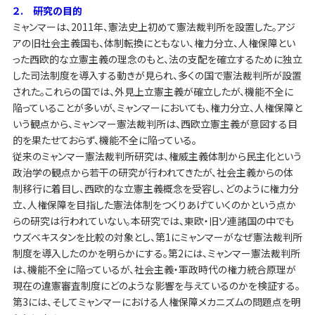
２. 研究の目的
ミャンマーは、2011年、憲法史上初めて憲法裁判所を設置した。アジ
アの旧社会主義国も、体制転換にともない、権力分立、人権保障とい
った西欧的な立憲主義の理念のもと、法の支配を確立するために独立
した司法制度を導入する動きが見られ、多くの国で憲法裁判所が設置
された。これらの国では、外見上立憲主義が確立したが、機能不全に
陥っていることが多いが、ミャンマーにおいても、権力分立、人権保障と
いう観点から、ミャンマー憲法裁判所は、西欧立憲主義が意図する目
的を果たせておらず、機能不全に陥っている。
従来のミャンマー憲法裁判所研究は、権威主義体制から民主化という
政治学の観点から若干の研究が行われてきたが、社会主義からの体
制移行に着目し、西欧的な立憲主義概念を受容し、どのように権力分
立、人権保障を目指した憲法体制をつくりあげていくのかという点か
らの研究は行われていない。本研究では、東欧・旧ソ連諸国の中でも
ウズベキスタンを比較の対象とし、第1にミャンマーがなぜ憲法裁判所
制度を導入したのかを明らかにする。第2には、ミャンマー憲法裁判所
は、機能不全に陥っているが、社会主義・軍政時代の権力統合原理が
現在の違憲審査制度にどのような影響を与えているのかを検証する。
第3には、そしてミャンマーにおける人権保障メカニズムの問題点を明