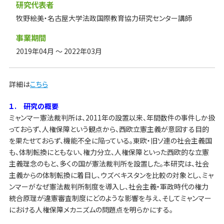
研究代表者
牧野絵美・名古屋大学法政国際教育協力研究センター講師
事業期間
2019年04月 ～ 2022年03月
詳細は
こちら
１
. 研究の概要
ミャンマー憲法裁判所は、2011年の設置以来、年間数件の事件しか扱
っておらず、人権保障という観点から、西欧立憲主義が意図する目的
を果たせておらず、機能不全に陥っている。東欧・旧ソ連の社会主義国
も、体制転換にともない、権力分立、人権保障といった西欧的な立憲
主義理念のもと、多くの国が憲法裁判所を設置した。本研究は、社会
主義からの体制転換に着目し、ウズベキスタンを比較の対象とし、ミャ
ンマーがなぜ憲法裁判所制度を導入し、社会主義・軍政時代の権力
統合原理が違憲審査制度にどのような影響を与え、そしてミャンマー
における人権保障メカニズムの問題点を明らかにする。