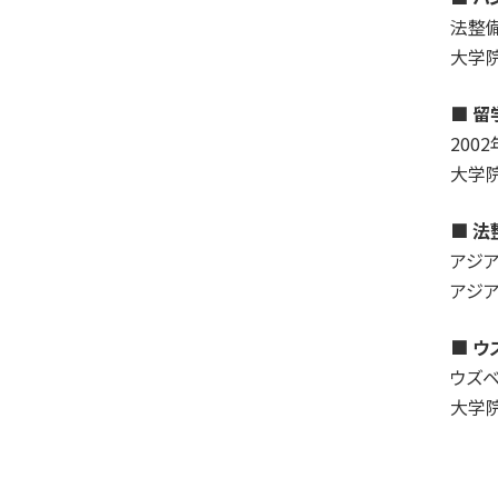
法整
大学
■ 
200
大学
■ 
アジ
アジア
■ ウ
ウズベ
大学