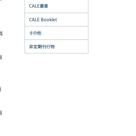
CALE叢書
CALE Booklet
頁
その他
非定期刊行物
頁
頁
頁