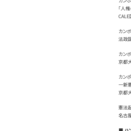
カンボ
「人
CA
カン
法政
カン
京都
カンポ
一新
京都
憲法
名古
■ 