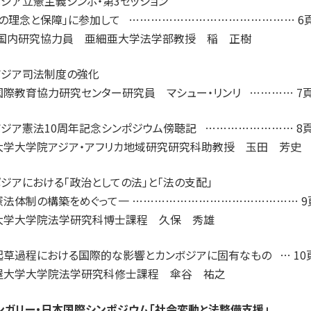
ジア立憲主義シンポ・第3セッション
権の理念と保障」に参加して ……………………………………… 6
LE国内研究協力員 亜細亜大学法学部教授 稲 正樹
ボジア司法制度の強化
国際教育協力研究センター研究員 マシュー・リンリ ………… 7
ボジア憲法10周年記念シンポジウム傍聴記 …………………… 8
大学大学院アジア・アフリカ地域研究研究科助教授 玉田 芳史
ジアにおける「政治としての法」と「法の支配」
憲法体制の構築をめぐって一 ……………………………………… 9
大学大学院法学研究科博士課程 久保 秀雄
起草過程における国際的な影響とカンボジアに固有なもの … 10
屋大学大学院法学研究科修士課程 傘谷 祐之
ハンガリー・日本国際シンポジウム「社会変動と法整備支援」