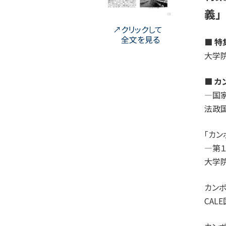
義」
クリックして
全文を見る
■ 
大学
■ 
―国
法政
「カン
―第１
大学
カン
CA