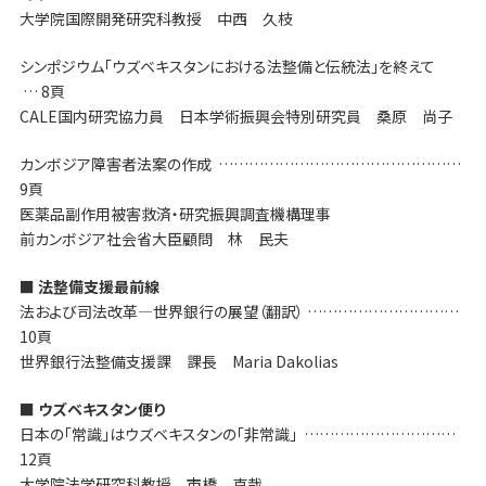
大学院国際開発研究科教授 中西 久枝
シンポジウム「ウズベキスタンにおける法整備と伝統法」を終えて
… 8頁
CALE国内研究協力員 日本学術振興会特別研究員 桑原 尚子
カンボジア障害者法案の作成 …………………………………………
9頁
医薬品副作用被害救済・研究振興調査機構理事
前カンボジア社会省大臣顧問 林 民夫
■ 法整備支援最前線
法および司法改革―世界銀行の展望（翻訳） …………………………
10頁
世界銀行法整備支援課 課長 Maria Dakolias
■ ウズベキスタン便り
日本の「常識」はウズベキスタンの「非常識」 …………………………
12頁
大学院法学研究科教授 市橋 克哉