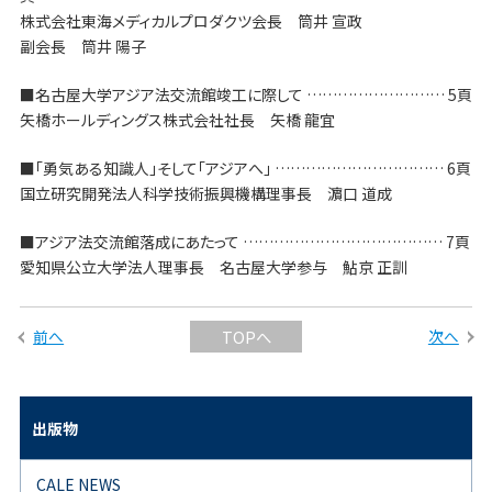
株式会社東海メディカルプロダクツ会長 筒井 宣政
副会長 筒井 陽子
■名古屋大学アジア法交流館竣工に際して ……………………… 5頁
矢橋ホールディングス株式会社社長 矢橋 龍宜
■「勇気ある知識人」そして「アジアへ」 …………………………… 6頁
国立研究開発法人科学技術振興機構理事長 濵口 道成
■アジア法交流館落成にあたって ………………………………… 7頁
愛知県公立大学法人理事長 名古屋大学参与 鮎京 正訓
前へ
次へ
TOPへ
出版物
CALE NEWS