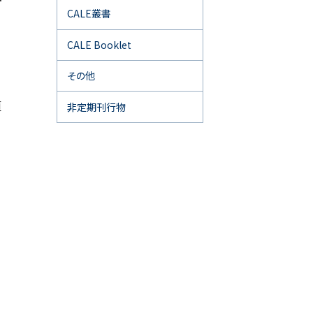
CALE叢書
CALE Booklet
頁
その他
頁
非定期刊行物
頁