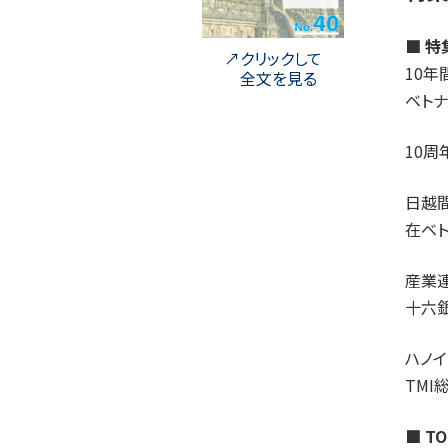
■ 
クリックして
10
全文を見る
ベト
10
日越
在ベ
産業
十六
ハノ
TM
■ TO