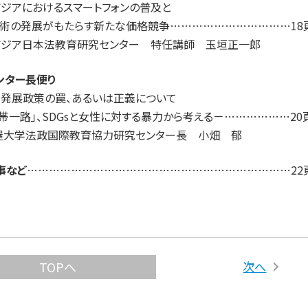
ボジアにおけるスマートフォンの普及と
T技術の発展がもたらす新たな価格競争……………………………18
ボジア日本法教育研究センター 特任講師 玉垣正一郎
ンター長便り
ロ発展政策の罠、あるいは正義について
帯一路」、SDGsと女性に対する暴力から考える－………………20
屋大学法政国際教育協力研究センター長 小畑 郁
事など
………………………………………………………………22
次へ
TOPへ