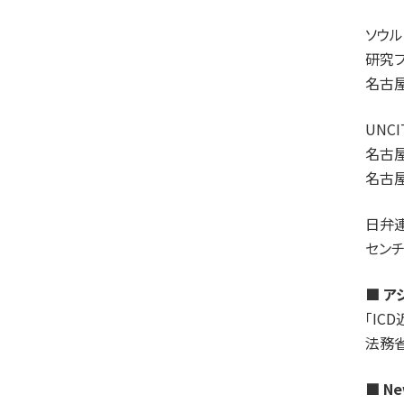
ソウ
研究
名古
UNC
名古
名古屋
日弁
セン
■ 
「IC
法務
■ N