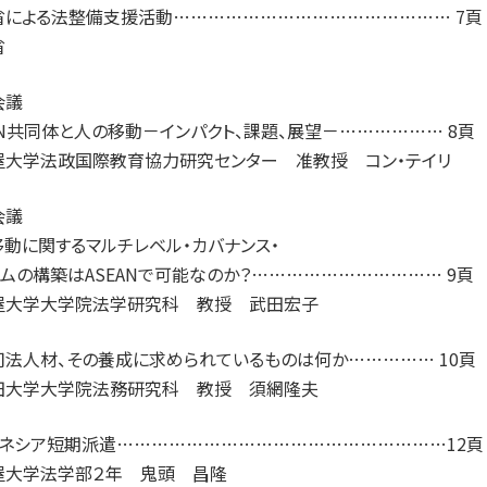
省による法整備支援活動………………………………………… 7頁
省
会議
AN共同体と人の移動－インパクト、課題、展望－……………… 8頁
屋大学法政国際教育協力研究センター 准教授 コン・テイリ
会議
動に関するマルチレベル・カバナンス・
ムの構築はASEANで可能なのか？…………………………… 9頁
屋大学大学院法学研究科 教授 武田宏子
司法人材、その養成に求められているものは何か…………… 10頁
田大学大学院法務研究科 教授 須網隆夫
ドネシア短期派遣…………………………………………………12頁
屋大学法学部２年 鬼頭 昌隆