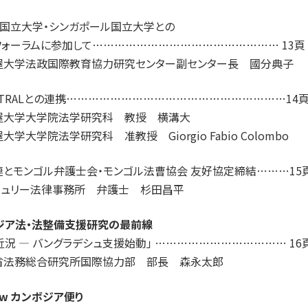
ル国立大学・シンガポール国立大学との
フォーラムに参加して…………………………………………… 13頁
屋大学法政国際教育協力研究センター副センター長 國分典子
ITRALとの連携……………………………………………………14
屋大学大学院法学研究科 教授 横溝大
大学大学院法学研究科 准教授 Giorgio Fabio Colombo
連とモンゴル弁護士会・モンゴル法曹協会 友好協定締結………15
チュリー法律事務所 弁護士 杉田昌平
アジア法・法整備支援研究の最前線
D近況 ― バングラデシュ支援始動」 ……………………………… 16
省法務総合研究所国際協力部 部長 森永太郎
ew カンボジア便り