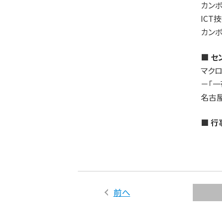
カン
IC
カン
■ セ
マク
－「一
名古
■ 行
前へ