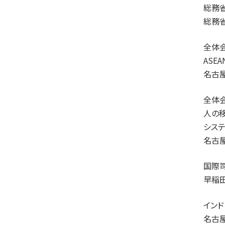
総務
総務
全体
ASE
名古
全体
人の移
システ
名古
国際
早稲
イン
名古