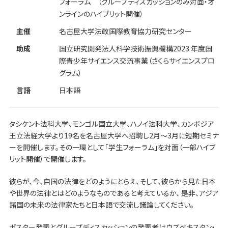
フォーラム （グループディスカッションのみ対面・オ
ンラインのハイブリット開催）
主催
名古屋大学法政国際教育協力研究センター
助成
国立研究開発法人科学技術振興機構2023 年度国
際青少年サイエンス交流事業（さくらサイエンスプロ
グラム）
言語
日本語
タシケント法科大学、モンゴル国立大学、ハノイ法科大学、カンボジア
王立法経大学より19名を名古屋大学へ招聘し2月～3月に短期セミナ
ーを開催します。その一環として「学生フォーラム」を対面（一部ハイブ
リット開催）で開催します。
彼らが、今、自国の法律をどのようにとらえ、そして、彼らから見た日本
や世界の法律とはどのようなものであると考えているか、 是非、アジア
諸国の未来の法律家たちと日本語で交流し議論してください。
ポスター発表とグループディスカッションの発表者はウズベキスタン・