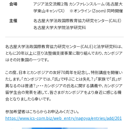
会場
アジア法交流館２階 カンファレンスルーム（名古屋大
学東山キャンパス） ※オンライン（Zoom）同時開催
主催
名古屋大学法政国際教育協力研究センター(CALE）
名古屋大学大学院法学研究科
名古屋大学法政国際教育協力研究センター(CALE)と法学研究科は、
ともに20年以上に亘り法整備支援事業に取り組んでおり、カンボジア
はその対象国の一つです。
この度、日本とカンボジアの友好70周年を記念し、特別講座を開催い
たします。「カンボジアでは、『氏』で呼ぶことは失礼？」「家族で「氏」が
異なるのは普通？」・・・カンボジアの氏名に関する講義や、カンボジア
留学生会の発表を通して、皆さまがカンボジアをより身近に感じる機
会となりましたら幸いです。
参加希望者はこちらからお申込みください。
https://www.ics-com.biz/web_entry/nagoya/entries/add/201