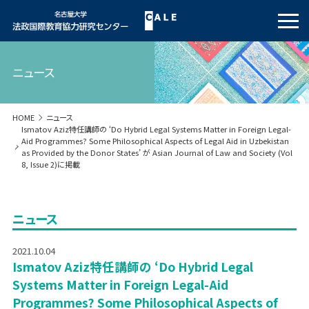
ニュース
HOME
ニュース
Ismatov Aziz特任講師の ‘Do Hybrid Legal Systems Matter in Foreign Legal-
Aid Programmes? Some Philosophical Aspects of Legal Aid in Uzbekistan
as Provided by the Donor States’ が Asian Journal of Law and Society (Vol
8, Issue 2)に掲載
ニュース
2021.10.04
Ismatov Aziz特任講師の ‘Do Hybrid Legal
Systems Matter in Foreign Legal-Aid
Programmes? Some Philosophical Aspects of