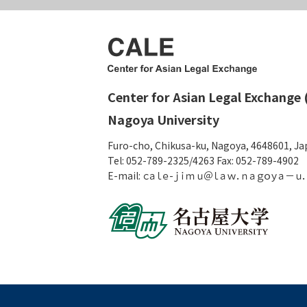
Center for Asian Legal Exchange 
Nagoya University
Furo-cho, Chikusa-ku, Nagoya, 4648601, J
Tel: 052-789-2325/4263 Fax: 052-789-4902
E-mail: ｃａｌｅ-ｊｉｍｕ＠ｌａｗ．ｎａｇｏｙａ－ｕ