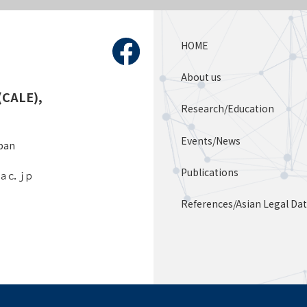
HOME
About us
(CALE),
Research/Education
Events/News
apan
Publications
．ａｃ．ｊｐ
References/Asian Legal Da