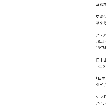
華東
交流
華東
アジ
195
19
日中
トヨ
「日中
株式
シン
アイ