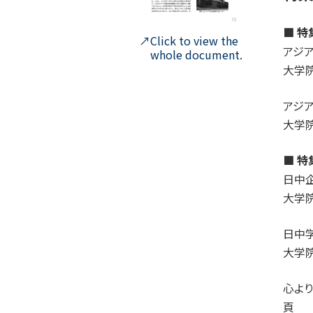
■ 
Click to view the
アジ
whole document.
大学
アジ
大学
■ 
日中
大学
日中
大学
心よ
頁