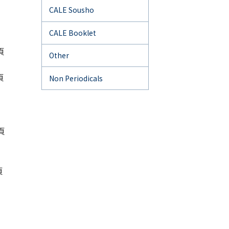
CALE Sousho
CALE Booklet
頁
Other
頁
Non Periodicals
頁
頁