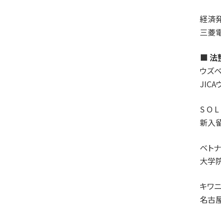
経済
三菱
■ 
ウズ
JIC
S O
新入
ベト
大学
キワ
名古