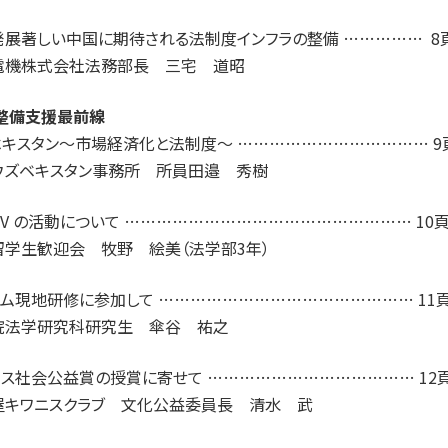
発展著しい中国に期待される法制度インフラの整備 …………… 8
電機株式会社法務部長 三宅 道昭
法整備支援最前線
ベキスタン～市場経済化と法制度～ ……………………………… 9
Aウズベキスタン事務所 所員田邉 秀樹
 L V の活動について ……………………………………………… 10
留学生歓迎会 牧野 絵美（法学部3年）
ナム現地研修に参加して ………………………………………… 11
院法学研究科研究生 傘谷 祐之
ニス社会公益賞の授賞に寄せて ………………………………… 12
屋キワニスクラブ 文化公益委員長 清水 武