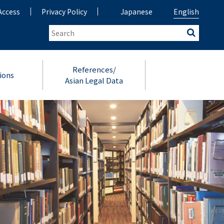
Access
Privacy Policy
Japanese
English
References/
ions
Asian Legal Data