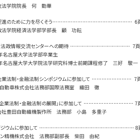
攻法学院院長 何 勤華
促進のために力を尽くそう………………………………………… 6
政法学院経済法学部学部長 顧 功耘
ア法政情報交流センターヘの期待 ……………………………… 7
1年名古屋大学法学部卒業生
97年名古屋大学大学院法学研究科博士前期課程修了 三好 駿一
企業法制・金融法制シンポジウムに参加して …………………… 7
タ自動車株式会社法務部国際法務室 織田 徹
企業法制・金融法制の展開」に参加して ………………………… 7
会社豊田自動織機製作所 法務部 小島 多重子
ポジウムに参加して ………………………………………………… 8
シン精機株式会社 法務部副部長 柴田 由紀